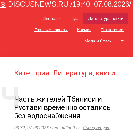
⊛
DISCUSNEWS.RU /19:40, 07.08.2026/
Здоровье
Еда
Литература, книги
Главные новости
Космос
Технологии
Мода и Стиль
≡
Категория: Литература, книги
Часть жителей Тбилиси и
Рустави временно остались
без водоснабжения
06:32, 07.08.2026 / от: uuffuuff / в:
Литература,