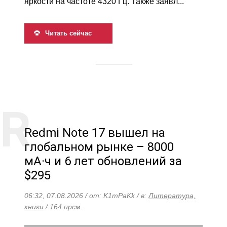
яркости на частоте 4320 Гц. Также заявл...
Читать сейчас
Redmi Note 17 вышел на
глобальном рынке – 8000
мА·ч и 6 лет обновлений за
$295
06:32, 07.08.2026 / от: K1mPaKk / в:
Литература,
книги
/ 164 прсм.