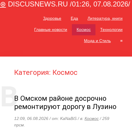
⊛
DISCUSNEWS.RU /01:26, 07.08.2026/
Здоровье
Еда
Литература, книги
Главные новости
Космос
Технологии
Мода и Стиль
≡
Категория: Космос
В Омском районе досрочно
ремонтируют дорогу в Лузино
12:09, 06.08.2026 / от: KaNaBiS / в:
Космос
/ 259
прсм.