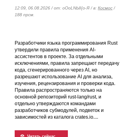
12:09, 06.08.2026 / от: oOoLNЫI{o-Я / в:
Космос
/
188 прсм.
Разработчики языка программирования Rust
утвердили правила применения AI-
ассистентов в проекте. За отдельными
исключениями, правила запрещают передачу
кода, сгенерированного через AI, но
разрешают использование AI для анализа,
изучения, рецензирования и проверки кода.
Правила распространяются только на
основной репозиторий rust-lang/rust, и
отдельно утверждаются командами
разработчиков субмодулей, подветок и
зависимостей из каталога crates.io....
Читать сейчас